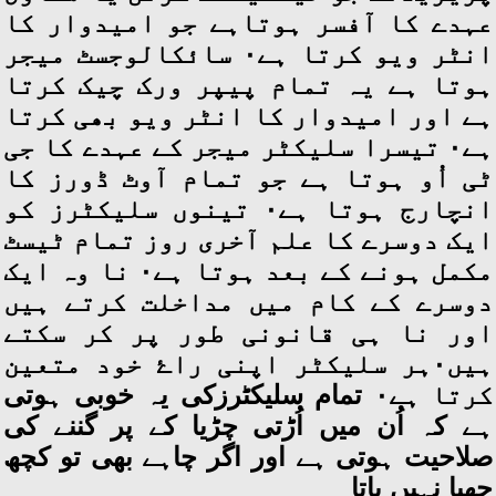
عہدے کا آفسر ہوتاہے جو امیدوار کا
انٹر ویو کرتا ہے۰ سائکالوجسٹ میجر
ہوتا ہے یہ تمام پیپر ورک چیک کرتا
ہے اور امیدوار کا انٹر ویو بھی کرتا
ہے۰ تیسرا سلیکٹر میجر کے عہدے کا جی
ٹی اُو ہوتا ہے جو تمام آوٹ ڈورز کا
انچارج ہوتا ہے۰ تینوں سلیکٹرز کو
ایک دوسرے کا علم آخری روز تمام ٹیسٹ
مکمل ہونے کے بعد ہوتا ہے۰ نا وہ ایک
دوسرے کے کام میں مداخلت کرتے ہیں
اور نا ہی قانونی طور پر کر سکتے
ہیں۰ہر سلیکٹر اپنی راۓ خود متعین
کرتا ہے۰ تمام سلیکٹرزکی یہ خوبی ہوتی
ہے کہ اُن میں اُڑتی چڑیا کے پر گننے کی
صلاحیت ہوتی ہے اور اگر چاہے بھی تو کچھ
چھپا نہیں پاتا