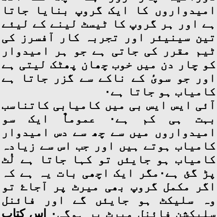
امیدواروں کا ایک گروپ بنایا جاتا
ہے اور ہر گروپ کا ٹیسٹ لینے کے لیئے
تین سینیئر اور تجربہ کار آفسرز کی
ٹیم مقرر کی جاتی ہے جو ہر امیدوار
کو چار دن میں خوب چھان پھٹک لیتی ہے
اور جو سویٔ کے ناکے سے گزر جاتا ہے
کامیاب ہو جاتا ہے۰
آئی ایس ایس بی میں کامیابی کاتناسب
بہت ہی کم ہے۰ عموماٌ ایک سو
امیدواروں میں سے چھ سے دس امیدوار
کامیاب ہوتے ہیں اور جب اس سے زیادہ
کامیاب ہو جایئں تو کہا جاتا ہے لُٹ
پڑ گئ ہے۰مگر ایک اچھی بات یہ ہے کہ
اگر مکمل گروپ بھی میرٹ پر آجاۓ تو
وہ سلیکٹ ہو جایئں گے اور فائنل
سلیکشن فائنل میرٹ پر ہوگی۰ اس کتاب