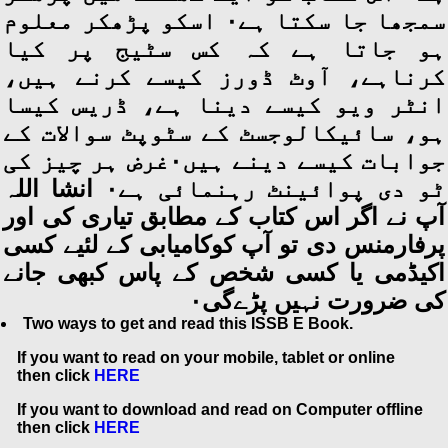
سمجھا جا سکتا ہے۰ اسکو پڑھکر معلوم
ہو جاتا ہے کہ کس سٹیج پر کیا
کرناہے، آوٹ ڈورز کیسے کرنے ہیں،
انٹر ویو کیسے دینا ہے، ڈریس کیسا
ہو، سائیکالوجسٹ کے سٹوپٹ سوالات کے
جوابات کیسے دینے ہیں۰غرض ہر چیز کی
ٹو دی پوائینٹ رہنمائی ہے۰ انشا اللہ
آپ نے اگر اس کتاب کے مطابق تیاری کی اور
پرفارمنس دی تو آپ کوکامیابی کے لئیے کسی
اکیڈمی یا کسی شخص کے پاس کبھی جانے
کی ضرورت نہیں پڑےگی۰
Two ways to get and read this ISSB E Book.
If you want to read on your mobile, tablet or online
then click
HERE
If you want to download and read on Computer offline
then click
HERE