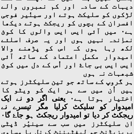
دیہات کے سادہ اور کم نمبروں والے
لڑکوں کو سلیکٹ ہوتے اور سینٔیر فوجی
افسران کے بچوں کو ریجکٹ ہوتے دیکھا
ہے۰ میں آئی ایس ایس والوں کا کوئ
نماِندہ نہیں ہوں اور یہ صرف اسلئے
لکھ رہا ہوں کہ اس کو پڑھنے والا
امیدوار مکمل اعتماد کے ساتھ آئی
ایس ایس بی جاۓ اور اُس کے دل میں کوئ
شبھہات نہ ہوں
ہر گروپ کے ساتھ جو تین سلیکٹرز ہوتے
ہیں اُن میں سے ہر ایک کو ویٹو کا
اختیار ہوتا ہے۰ یعنی اگر دو نے ایک
امیدوار کو سلیکٹ کرلیا مگر تیسرے نے
ریجکٹ کر دیا تو امیدوار ریجکٹ ہو جاۓ گا۰
ان سلیکٹرز میں سب سے سینیٔر ڈپٹی
پریزیڈنٹ جو لیفٹیننٹ کرنل یا مساوی