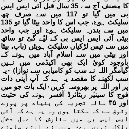
کا مصنف آج سے 35 سال قبل آئی ایس ایس
بی میں گیا تو 117 میں سے صرف چھ
سلیکٹ ہوۓ، جب اس کا واحد بیٹا گیا تو 135
میں سے پندرہ سلیکٹ ہوۓ اور جب واحد
بیٹی آئی ایس ایس بی کے لیٔے گئ تو ساٹھ
میں سے تیس لڑکیاں سلیکٹ ہویئں (باپ، بیٹا
اور بیٹی میں سے اسلام آباد میں ہونے کے
باوجود کویٔ ایک بھی اکیڈمی میں نہیں
گیامگر اللہ نے سب کو کامیابی سے نوازا) ۰یہ
سب لکھنے کا مقصد یہ ہے کہ آپ اَپنی ذات
پر اور اللہ پر بھروسہ کریں۰ایک بات جو میں
فوج کا سینیٔر ریٹائرڈ آفسر ہونے کی حثیت
اور ۳۵ سالہ تجربہ کی بنیاد پر پورے
وثوق سے کہ سکتا ہوں وہ یہ ہے کہ آئی
ایس ایس بی میں سفارش کا عمل دخل
بلکل نہیں ہے۰ میں نے اپنے سامنے