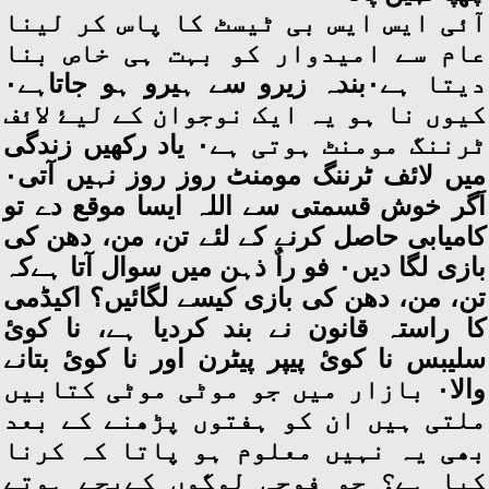
آئی ایس ایس بی ٹیسٹ کا پاس کر لینا
عام سے امیدوار کو بہت ہی خاص بنا
دیتا ہے۰بندہ زیرو سے ہیرو ہو جاتاہے۰
کیوں نا ہو یہ ایک نوجوان کے لیۓ لائف
ٹرننگ مومنٹ ہوتی ہے۰ یاد رکھیں زندگی
میں لائف ٹرننگ مومنٹ روز روز نہیں آتی۰
اَگر خوش قسمتی سے اللہ ایسا موقع دے تو
کامیابی حاصل کرنے کے لئے تن، من، دھن کی
بازی لگا دیں۰ فو راٌ ذہن میں سوال آتا ہےکہ
تن، من، دھن کی بازی کیسے لگائیں؟ اکیڈمی
کا راستہ قانون نے بند کردیا ہے، نا کوئ
سلیبس نا کوئ پیپر پیٹرن اور نا کوئ بتانے
والا۰ بازار میں جو موٹی موٹی کتابیں
ملتی ہیں ان کو ہفتوں پڑھنے کے بعد
بھی یہ نہیں معلوم ہو پاتا کہ کرنا
کیا ہے؟ جو فوجی لوگوں کےبچے ہوتے