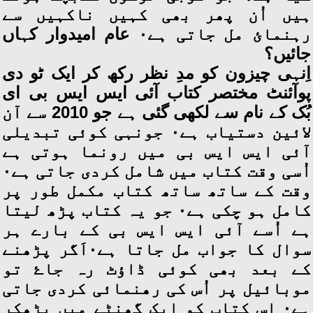
ہیں اُن پھر بھی کہیں ناکہیں سے
رہنمائ مل جاتی ہے۰ عام امیدوار کہاں
جائیں؟
اِنہی چیزون کو مدِ نظر رکھ کر ایک ٹو دی
پوآئنٹ مختصر کتاب آئی ایس ایس بی ای
بُک کے نام سے لکھی گئی ہے جو 2010 سے آن
لائین دستیاب ہے۰ جونہی کوئی تبدیلی
آئی ایس ایس بی میں رونما ہوتی ہے
اُسی وقت کتاب میں شامل کردی جاتی ہے۰
وقت کے ساتھ ساتھ کتاب مکمل طور پر
کامل ہو چکی ہے۰ جو یہ کتاب پڑھ لیتا
ہے اُسے آئی ایس ایس بی کے بارے ہر
سوال کا جواب مل جاتا ہے۰اَگر پڑھنے
کے بعد بھی کوئی ڈاؤٹ رہ جاۓ تو
موبائیل پر اُس کی رھنمائی کردی جاتی
ہے۰ اس کتاب کو ایک گھنٹے میں پڑھکر