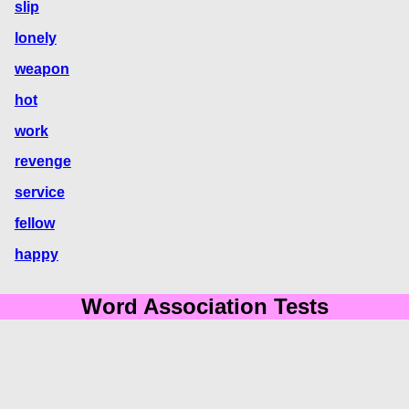
slip
lonely
weapon
hot
work
revenge
service
fellow
happy
Word Association Tests