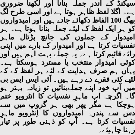
سیکنڈ کے اندر جملہ بنانا اور لکھنا ضروری
ہے۔ اگلا لفظ ظاہر ہوتا ہے اور اسی طرح لگ
بھگ 100 الفاظ دکھائے جاتے ہیں اور امیدواروں
کو ہر ایک لفظ کے لیئے جملہ بنانا ہوتا ہے۔ ہر
امیدوار کے جملوں کی جانچ پڑتال ماہر
نفسیات کرتا ہے اور امیدوار کے بارے میں اپنی
رائے قائیم کرتا ہے۔ یہ جملے بہت اہم ہیں اور
کوئی امیدوار منتخب یا مسترد ہوسکتا ہے۔
یہاں ہم صرف ہدایت کے لئے ہر لفظ کے کے
لئیے کئی فقرے دے رہے ہیں۔ آئی ایس ایس بی
میں آپ خود اپنے جملےبنائیں تو زیادہ بہتر ہو
گا۔ اگرچہ اب ماہرِ نفسیات کا انٹرویو ختم
ہوچکا ہے مگر پھر بھی ہر گروپ میں سے
دس سے پندرہ امیدواروں کا اِنٹرویو ماہرِ
نفسیات کرتا ہے۔ آپ کو ذہنی طور پر تیار
رہنا چاہیئے۔