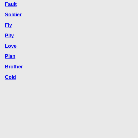
Fault
Soldier
Fly
Pity
Love
Plan
Brother
Cold