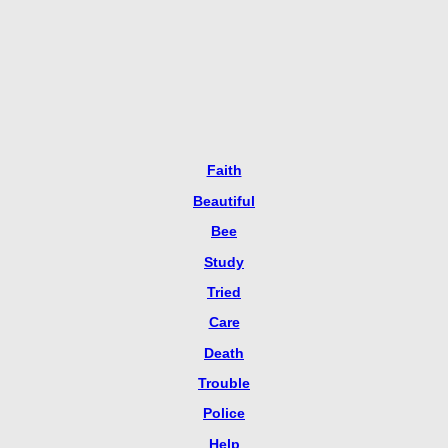
Faith
Beautiful
Bee
Study
Tried
Care
Death
Trouble
Police
Help