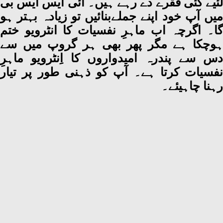
لئیے کئی فقرے دے رہے ہیں۔ آئی ایس ایس بی
میں آپ خود اپنے جملےبنائیں تو زیادہ بہتر ہو
گا۔ اگرچہ اب ماہرِ نفسیات کا انٹرویو ختم
ہوچکا ہے مگر پھر بھی ہر گروپ میں سے
دس سے پندرہ امیدواروں کا اِنٹرویو ماہرِ
نفسیات کرتا ہے۔ آپ کو ذہنی طور پر تیار
رہنا چاہیئے۔