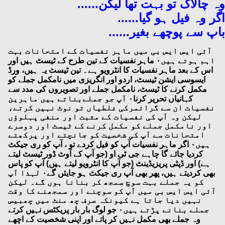
وہ چالاک تو بہت تھا لیکن......
اگر وہ فیل ہو گیا......
باپ سے پوچھے بغیر......
آئی ایس ایس بی میں ماہر نفسیات کے امتحانات بہت
اہم ہوتے ہیں۰ ماہر نفسیات کے تین طرح کے ٹیسٹ ہیں اور
اس کے بعد ماہر نفسیات کا انٹرویو ہے۔ تین ٹیسٹ یہ ہیں، ورڈ
ایسوسی ایشن ٹیسٹ، اردو اور انگریزی میں نامکمل جملے کو
مکمل کرنے کا ٹیسٹ، نامکمل جملے اور تصویروں کی مدد سے
کہانیاں تحریر کرنا۰ آپ جو جملےبناتے ہیں ماہرین
نفسیات ان سے گرائمرکی غلطیاں تو نوٹ نہیں کرتے،
لیکن وہ آپ کی نفسیات کے مثبت اور منفی پہلوؤں
اور نامکمل جملے کو مکمل کرنے کے ٹیسٹ اور دوسرے
امتحانات سے آپ کی شخصیت کو جانچتے اور پرکھتے
ہیں۰ اگر ماہر نفسیات آپ کو فیل کردے تو ، آپ کو ری جیکٹ
کردیا جائے گا چاہے جی ٹی او (جو آپ کے آوٹ ڈور ٹیسٹ لیتے
ہے) اور ڈپٹی پریزیڈینٹ (جو آپ کا انٹرویو لیتے ہیں) آپ کو پاس
بھی کردیتے ہیں، پھر بھی آپ ری جیکٹ ہو جایئں گے۰ لہذا آپ
کو یہ جملے بہت سوچ سمجھ کر بنانا ہوں گے۔ لیکن
آئی ایس ایس بی میں آپ کو سوچنے اور سمجھنے کا وقت
نہیں دیا جاتا ہے کیونکہ صرف چھ منٹ میں چھبیس
جملے بنانے پڑتے ہیں۰ جو لوگ بار بار پریکٹس نہیں کرتے
وہ جملے بھی مکمل نہیں کر پاتے اور اپنی شخصیت کے اچھے