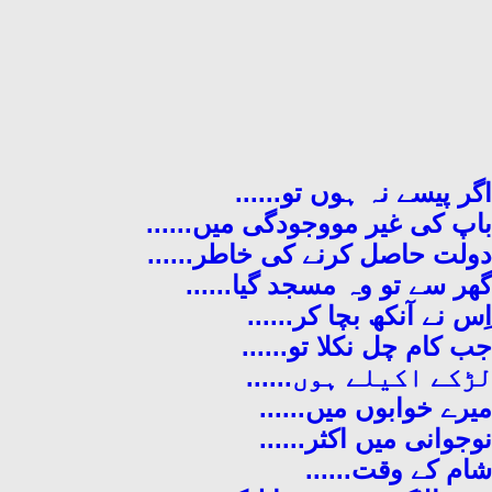
اگر پیسے نہ ہوں تو......
باپ کی غیر مووجودگی میں......
دولت حاصل کرنے کی خاطر......
گھر سے تو وہ مسجد گیا......
اِس نے آنکھ بچا کر......
جب کام چل نکلا تو......
لڑکے اکیلے ہوں......
میرے خوابوں میں......
نوجوانی میں اکثر......
شام کے وقت......