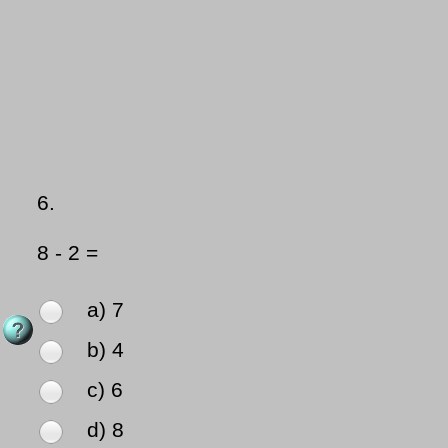
6.
8 - 2 =
a) 7
b) 4
c) 6
d) 8