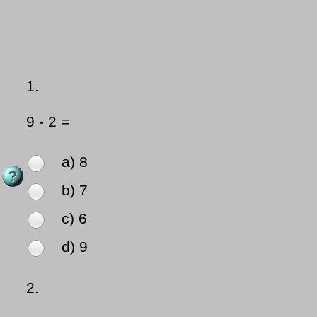
1.
9 - 2 =
a) 8
b) 7
c) 6
d) 9
2.