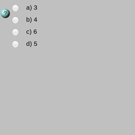
a) 3
b) 4
c) 6
d) 5