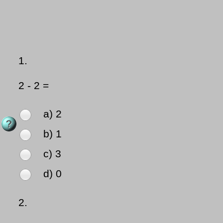
1.
2 - 2 =
a) 2
b) 1
c) 3
d) 0
2.