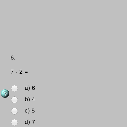
6.
7 - 2 =
a) 6
b) 4
c) 5
d) 7