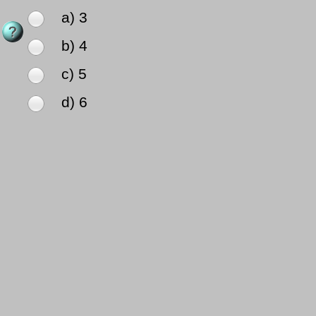
a) 3
b) 4
c) 5
d) 6