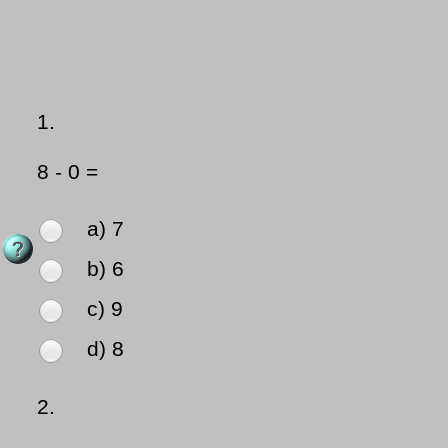
1.
8 - 0 =
a) 7
b) 6
c) 9
d) 8
2.