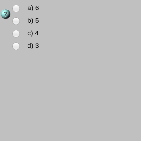
a) 6
b) 5
c) 4
d) 3