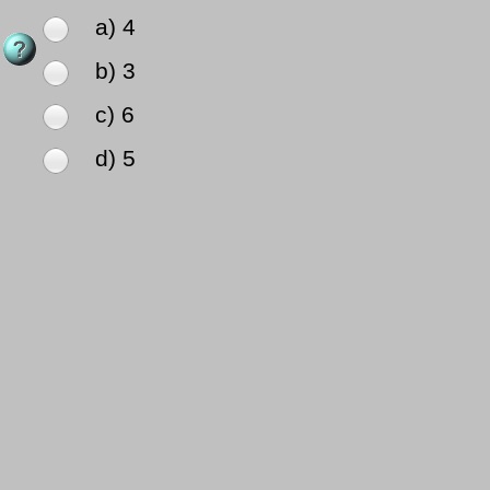
a) 4
b) 3
c) 6
d) 5