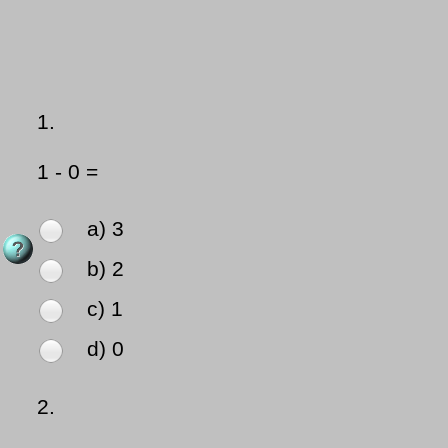
1.
1 - 0 =
a) 3
b) 2
c) 1
d) 0
2.