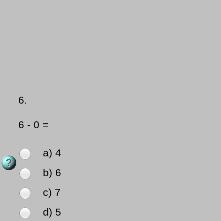
6.
6 - 0 =
a) 4
b) 6
c) 7
d) 5