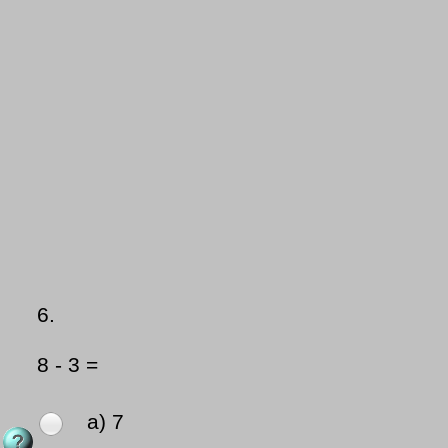
6.
8 - 3 =
a) 7