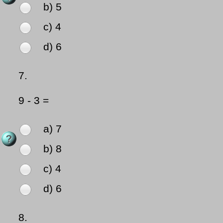
b) 5
c) 4
d) 6
7.
9 - 3 =
a) 7
b) 8
c) 4
d) 6
8.