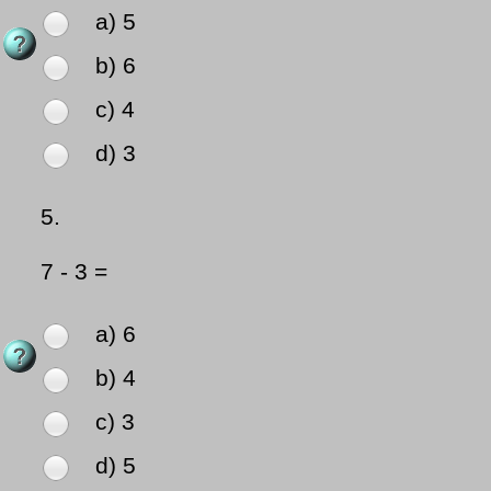
a) 5
b) 6
c) 4
d) 3
5.
7 - 3 =
a) 6
b) 4
c) 3
d) 5